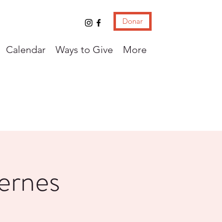
Donar
Calendar
Ways to Give
More
iernes