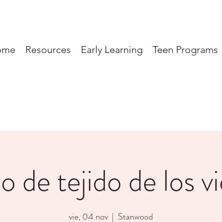
ome
Resources
Early Learning
Teen Programs
 de tejido de los v
vie, 04 nov
  |  
Stanwood