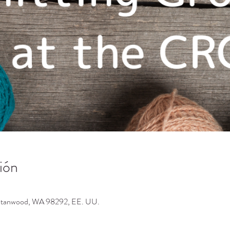
ión
 Stanwood, WA 98292, EE. UU.