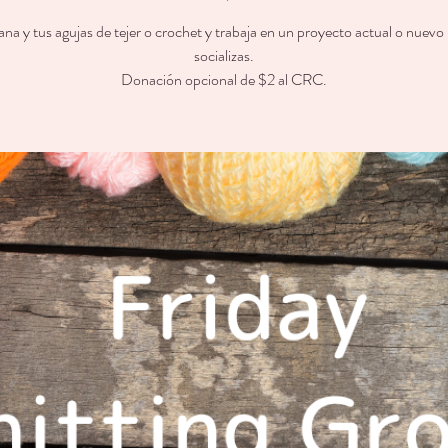
lana y tus agujas de tejer o crochet y trabaja en un proyecto actual o nuevo
socializas.
Donación opcional de $2 al CRC.