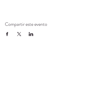
Compartir este evento
CENTRO DE RECURSOS
COMUNITARIOS DE
STANWOOD-CAMANO
info@crc-sc.org
360-629-5257
9612 Calle 271 NW, Stanwood, WA 98292