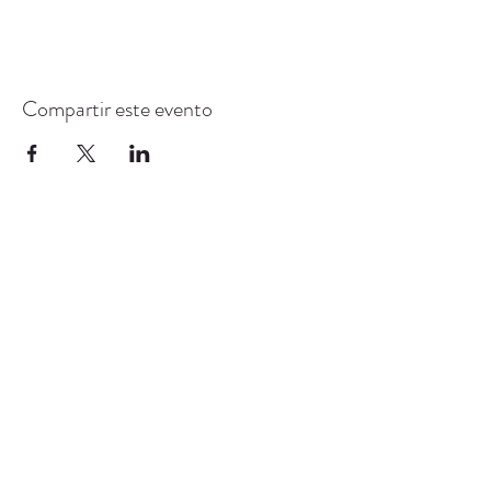
Compartir este evento
CENTRO DE RECURSOS
COMUNITARIOS DE
STANWOOD-CAMANO
info@crc-sc.org
360-629-5257
9612 Calle 271 NW, Stanwood, WA 98292