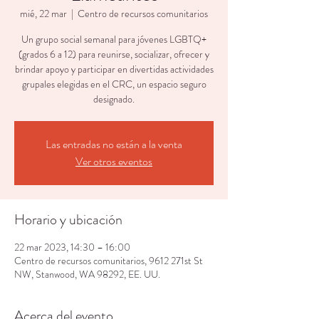
mié, 22 mar
  |  
Centro de recursos comunitarios
Un grupo social semanal para jóvenes LGBTQ+
(grados 6 a 12) para reunirse, socializar, ofrecer y
brindar apoyo y participar en divertidas actividades
grupales elegidas en el CRC, un espacio seguro
designado.
Las entradas no están a la venta
Ver otros eventos
Horario y ubicación
22 mar 2023, 14:30 – 16:00
Centro de recursos comunitarios, 9612 271st St
NW, Stanwood, WA 98292, EE. UU.
Acerca del evento