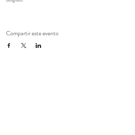
designado.
Compartir este evento
CENTRO DE RECURSOS
COMUNITARIOS DE
STANWOOD-CAMANO
info@crc-sc.org
360-629-5257
9612 Calle 271 NW, Stanwood, WA 98292