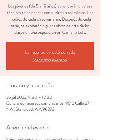
Los jóvenes (de 5 a 18 años) aprenderán diversas
técnicas relacionadas con el círculo cromático. Los
medios de cada clase variarán. Después de cada
serie, se exhibirán algunas obras de arte de las
clases en una exposición en Camano Loft.
La inscripción está cerrada
Ver otros eventos
Horario y ubicación
26 jul 2022, 9:30 – 12:30
Centro de recursos comunitarios, 9612 Calle 271
NW, Stanwood, WA 98292
Acerca del evento
Sumérgete en el Color es una clase abierta que se