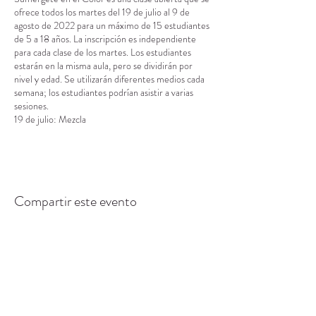
ofrece todos los martes del 19 de julio al 9 de
agosto de 2022 para un máximo de 15 estudiantes
de 5 a 18 años. La inscripción es independiente
para cada clase de los martes. Los estudiantes
estarán en la misma aula, pero se dividirán por
nivel y edad. Se utilizarán diferentes medios cada
semana; los estudiantes podrían asistir a varias
sesiones.
19 de julio: Mezcla
26 de julio: Colores cálidos y fríos
2 de agosto: Matices, tonos y sombras
9 de agosto: Armonías de colores
Tras la serie, algunas de las obras creadas en estas
clases se presentarán en una exposición pública en
Compartir este evento
la galería The Loft de Camano Commons. La
exposición se realizará del 7 de septiembre al 5 de
octubre de 2022. ¡Pronto habrá más detalles!
El aula tiene capacidad para un máximo de 15
estudiantes. Cada clase tendrá una duración de 3
horas y se impartirá en el salón principal de
actividades del CRC. Los estudiantes pasarán los
CENTRO DE RECURSOS
primeros 30 minutos con el personal y los
voluntarios del CRC preparándose para el