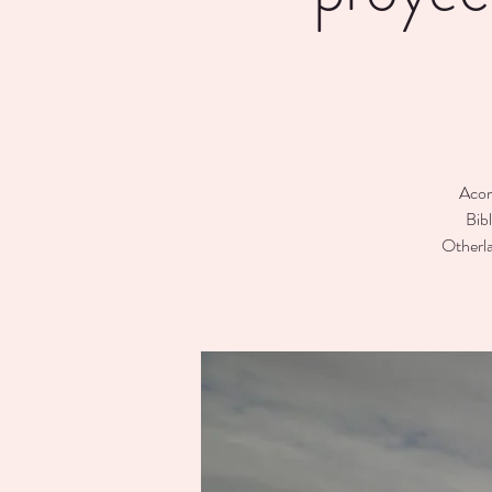
Acom
Bib
Otherla