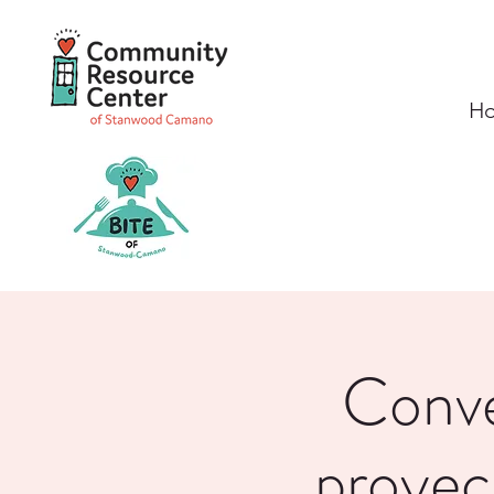
H
Conve
proyecc