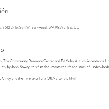
ión
os, 9612 271st St NW, Stanwood, WA 98292, EE. UU.
to
he Community Resource Center and Ed Wiley Autism Acceptance Librar
unty by John Bowey, this film documents the life and story of Linden Jor
ife Cindy and the filmmaker for a Q&A after the film!