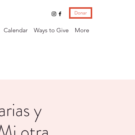
Donar
Calendar
Ways to Give
More
rias y
"Mi otra