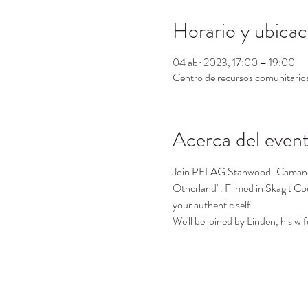
Horario y ubicac
04 abr 2023, 17:00 – 19:00
Centro de recursos comunitari
Acerca del even
Join PFLAG Stanwood-Camano, T
Otherland". Filmed in Skagit Co
your authentic self.
We'll be joined by Linden, his w