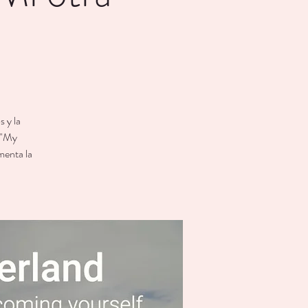
 y la
 "My
menta la