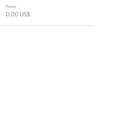
Precio
0,00 US$
Compartir este evento
CENTRO DE RECURSOS
COMUNITARIOS DE
STANWOOD-CAMANO
info@crc-sc.org