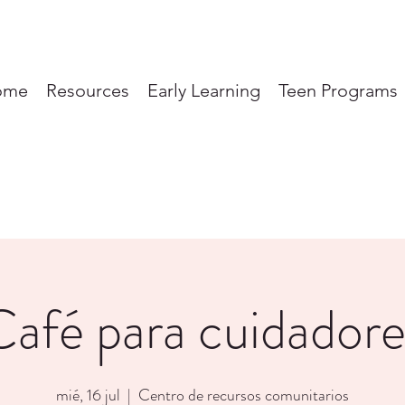
ome
Resources
Early Learning
Teen Programs
Café para cuidadore
mié, 16 jul
  |  
Centro de recursos comunitarios