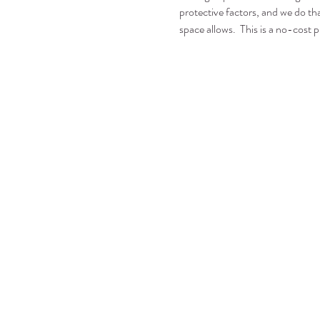
protective factors, and we do tha
space allows.  This is a no-cost p