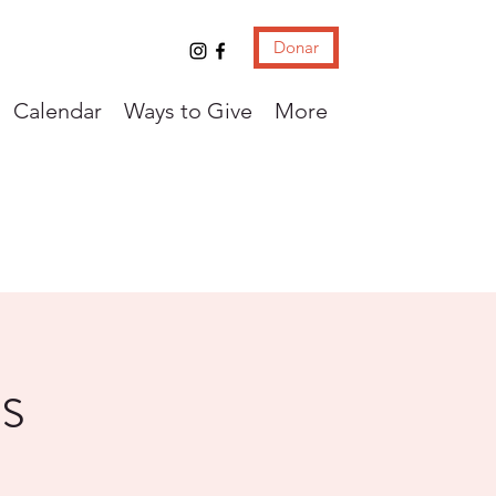
Donar
Calendar
Ways to Give
More
s