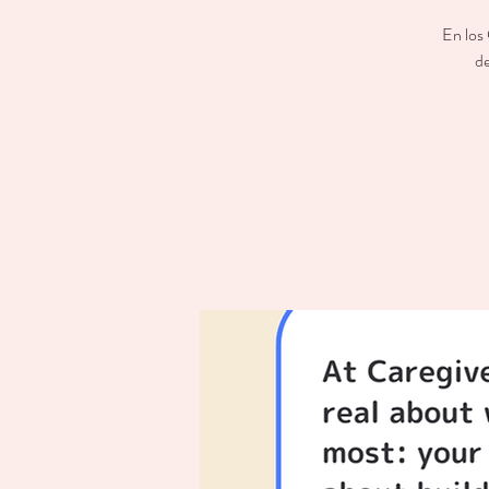
En los
de