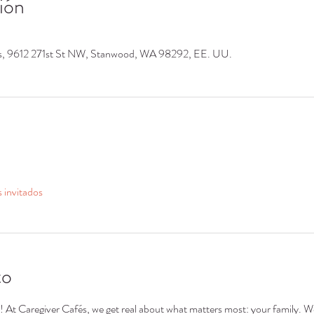
ión
os, 9612 271st St NW, Stanwood, WA 98292, EE. UU.
s invitados
to
s! At Caregiver Cafés, we get real about what matters most: your family. We