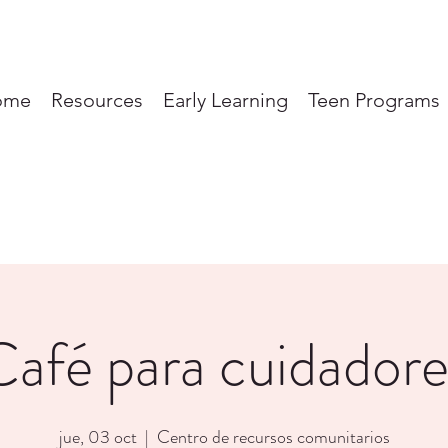
ome
Resources
Early Learning
Teen Programs
Café para cuidadore
jue, 03 oct
  |  
Centro de recursos comunitarios