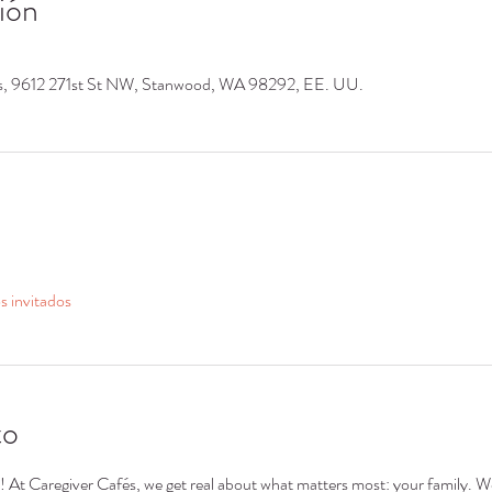
ión
os, 9612 271st St NW, Stanwood, WA 98292, EE. UU.
s invitados
to
s! At Caregiver Cafés, we get real about what matters most: your family. We