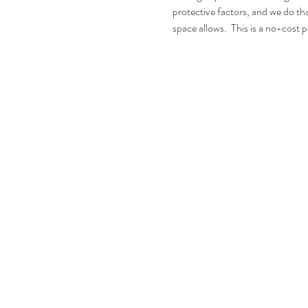
protective factors, and we do tha
space allows.  This is a no-cost p