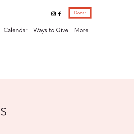
Donar
Calendar
Ways to Give
More
s