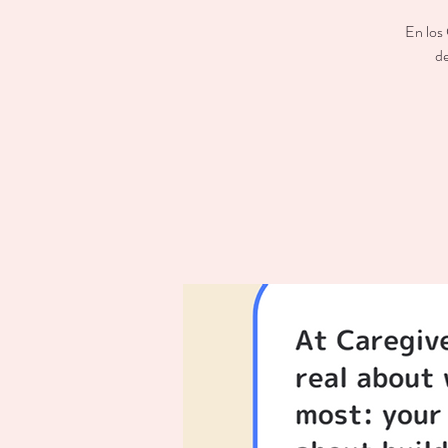
En los
de