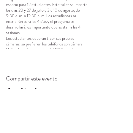
espacio para 12 estudiantes. Este taller se imparte
los días 20 y 27 de julio y 3 y 10 de agosto, de
9:30 a. m. a 12:30 p. m. Los estudiantes se
inscribirán para los 4 días y el programa se
desarrollará; es importante que asistan a las 4
sesiones.
Los estudiantes deberán traer sus propias
cámaras; se prefieren los teléfonos con cámara.
Utilizarán el área exterior del CRC, con la
posibilidad de realizar pequeñas excursiones a
parques y espacios públicos de la ciudad. Se
requerirá un permiso para salir del CRC y tomar
fotografías. Este se les enviará por correo
Compartir este evento
electrónico una vez completada la inscripción.
Los estudiantes pasarán los primeros 30 minutos
con el personal y los voluntarios de CRC
preparándose para aprender. Después, habrá dos
horas de instrucción práctica, adaptada a su edad.
Los últimos 30 minutos estarán a cargo del
personal y los voluntarios de CRC, quienes se
asegurarán de que los estudiantes hayan
CENTRO DE RECURSOS
terminado sus proyectos y estén listos para
COMUNITARIOS DE
recogerlos.