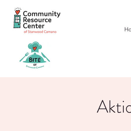
H
Akti