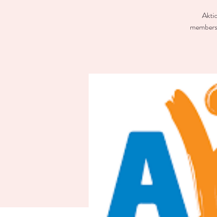
Aktio
members 