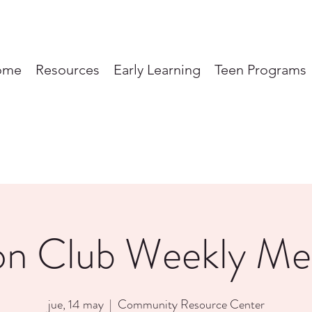
ome
Resources
Early Learning
Teen Programs
on Club Weekly Me
jue, 14 may
  |  
Community Resource Center