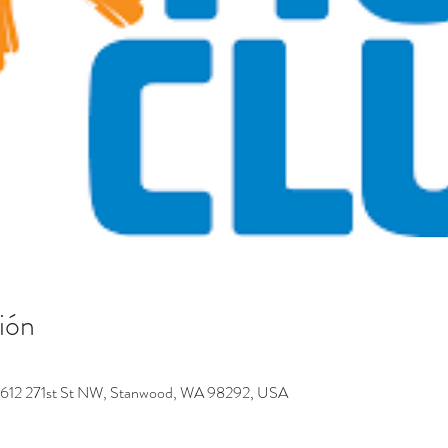
ión
9612 271st St NW, Stanwood, WA 98292, USA