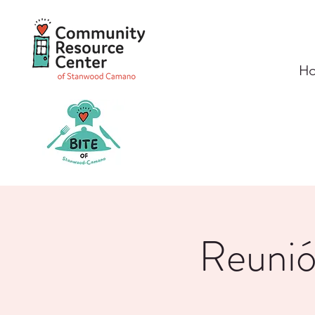
H
Reunió