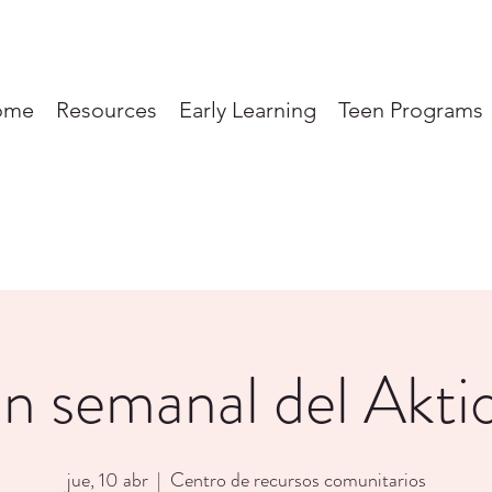
ome
Resources
Early Learning
Teen Programs
n semanal del Akti
jue, 10 abr
  |  
Centro de recursos comunitarios