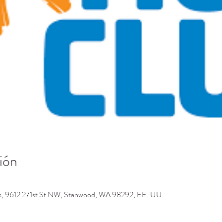
ión
os, 9612 271st St NW, Stanwood, WA 98292, EE. UU.