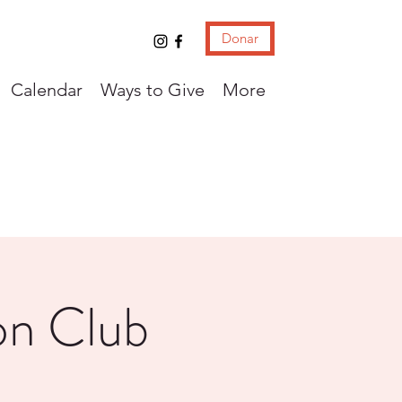
Donar
Calendar
Ways to Give
More
on Club