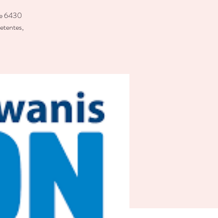
 de 6430
etentes,