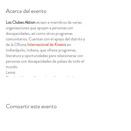
Acerca del evento
Los Clubes Aktion
atraen a miembros de varias
organizaciones que apoyan a personas con
discapacidades, así como otros programas
comunitarios. Cuentan con el apoyo del distrito y
de la Oficina
Internacional de Kiwanis
en
Indianápolis, Indiana, que ofrece programas,
literatura y oportunidades para relacionarse con
personas con discapacidades de países de todo el
mundo.
Lema:
Donde el desarrollo no tiene discapacidad.
Visión:
Desarrollar líderes competentes, capaces y
solidarios a través del vehículo del servicio.
Misión:
Compartir este evento
Brindar a los adultos que viven con discapacidades
la oportunidad de desarrollar iniciativa, habilidades
de liderazgo y servir a sus comunidades.
Valores fundamentales: