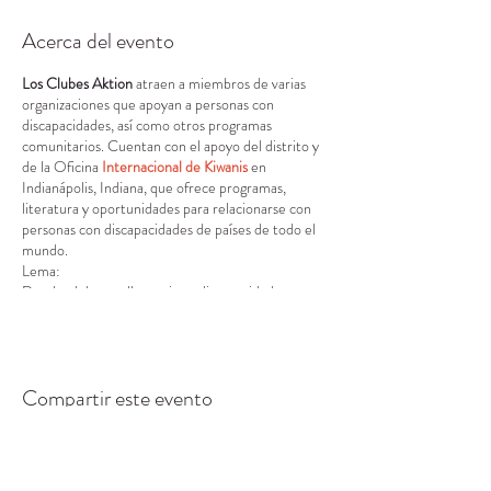
Acerca del evento
Los Clubes Aktion
atraen a miembros de varias
organizaciones que apoyan a personas con
discapacidades, así como otros programas
comunitarios. Cuentan con el apoyo del distrito y
de la Oficina
Internacional de Kiwanis
en
Indianápolis, Indiana, que ofrece programas,
literatura y oportunidades para relacionarse con
personas con discapacidades de países de todo el
mundo.
Lema:
Donde el desarrollo no tiene discapacidad.
Visión:
Desarrollar líderes competentes, capaces y
solidarios a través del vehículo del servicio.
Misión:
Compartir este evento
Brindar a los adultos que viven con discapacidades
la oportunidad de desarrollar iniciativa, habilidades
de liderazgo y servir a sus comunidades.
Valores fundamentales: