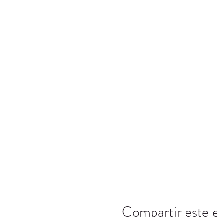
Valores fundamentales:
Formación del carácter: la
Liderazgo: La capacidad d
Inclusión: aceptar y acoge
Cuidado: El acto de preoc
Compromiso del Aktion Club
Me comprometo por mi honor a se
los necesitados. Para demostrar 
Compartir este 