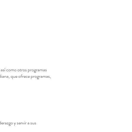
 así como otros programas
diana, que ofrece programas,
derazgo y servir a sus