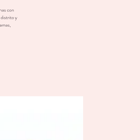
onas con
istrito y
ramas,