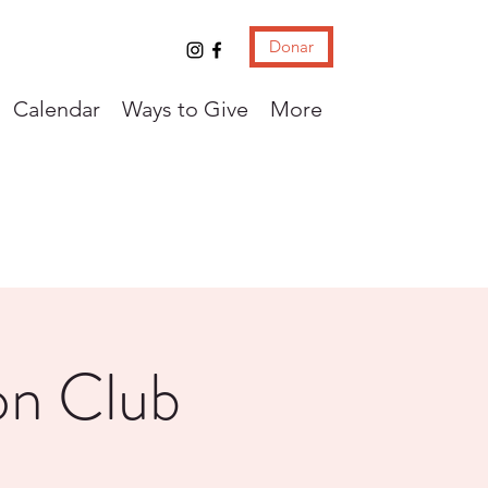
Donar
Calendar
Ways to Give
More
on Club