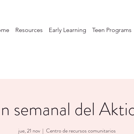
ome
Resources
Early Learning
Teen Programs
n semanal del Akti
jue, 21 nov
  |  
Centro de recursos comunitarios