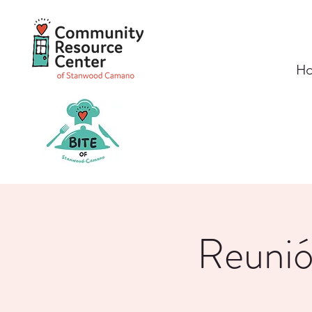
H
Reunió