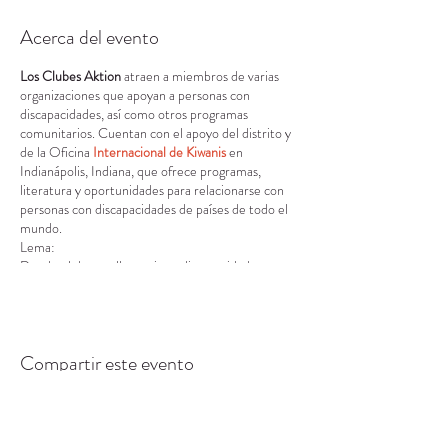
Acerca del evento
Los Clubes Aktion
atraen a miembros de varias
organizaciones que apoyan a personas con
discapacidades, así como otros programas
comunitarios. Cuentan con el apoyo del distrito y
de la Oficina
Internacional de Kiwanis
en
Indianápolis, Indiana, que ofrece programas,
literatura y oportunidades para relacionarse con
personas con discapacidades de países de todo el
mundo.
Lema:
Donde el desarrollo no tiene discapacidad.
Visión:
Desarrollar líderes competentes, capaces y
solidarios a través del vehículo del servicio.
Misión:
Compartir este evento
Brindar a los adultos que viven con discapacidades
la oportunidad de desarrollar iniciativa, habilidades
de liderazgo y servir a sus comunidades.
Valores fundamentales: