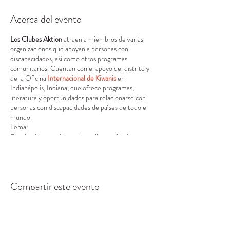
Acerca del evento
Los Clubes Aktion
atraen a miembros de varias
organizaciones que apoyan a personas con
discapacidades, así como otros programas
comunitarios. Cuentan con el apoyo del distrito y
de la Oficina
Internacional de Kiwanis
en
Indianápolis, Indiana, que ofrece programas,
literatura y oportunidades para relacionarse con
personas con discapacidades de países de todo el
mundo.
Lema:
Donde el desarrollo no tiene discapacidad.
Visión:
Desarrollar líderes competentes, capaces y
solidarios a través del vehículo del servicio.
Misión:
Compartir este evento
Brindar a los adultos que viven con discapacidades
la oportunidad de desarrollar iniciativa, habilidades
de liderazgo y servir a sus comunidades.
Valores fundamentales: