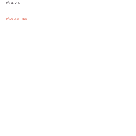
Mostrar más
Compartir este evento
CENTRO DE RECURSOS
COMUNITARIOS DE
STANWOOD-CAMANO
info@crc-sc.org