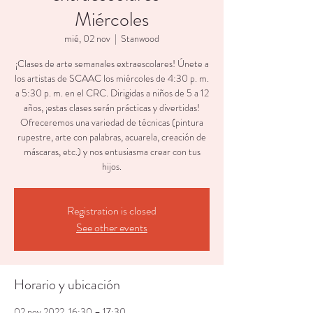
Miércoles
mié, 02 nov
  |  
Stanwood
¡Clases de arte semanales extraescolares! Únete a
los artistas de SCAAC los miércoles de 4:30 p. m.
a 5:30 p. m. en el CRC. Dirigidas a niños de 5 a 12
años, ¡estas clases serán prácticas y divertidas!
Ofreceremos una variedad de técnicas (pintura
rupestre, arte con palabras, acuarela, creación de
máscaras, etc.) y nos entusiasma crear con tus
hijos.
Registration is closed
See other events
Horario y ubicación
02 nov 2022, 16:30 – 17:30