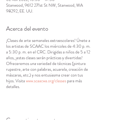
Stanwood, 9612 271st St NW, Stanwood, WA
98292, EE. UU.
Acerca del evento
¡Clases de arte semanales extraescolares! Únete a
los artistas de SCAAC los miércoles de 4:30 p. m.
a 5:30 p. m. en el CRC. Dirigidas a niños de 5 a 12
años, ¡estas clases serán prácticas y divertidas!
Ofreceremos una variedad de técnicas (pintura
rupestre, arte con palabras, acuarela, creación de
máscaras, etc.) y nos entusiasma crear con tus
hijos. Visita
www.scaacwa.org/classes
para más
detalles.
Compartir este evento