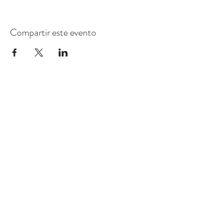
Compartir este evento
CENTRO DE RECURSOS
COMUNITARIOS DE
STANWOOD-CAMANO
info@crc-sc.org
360-629-5257
9612 Calle 271 NW, Stanwood, WA 98292