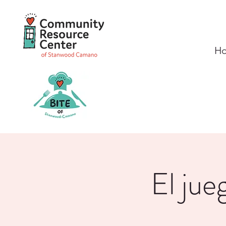
H
El jue