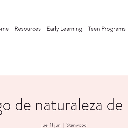
ome
Resources
Early Learning
Teen Programs
go de naturaleza de
jue, 11 jun
  |  
Stanwood