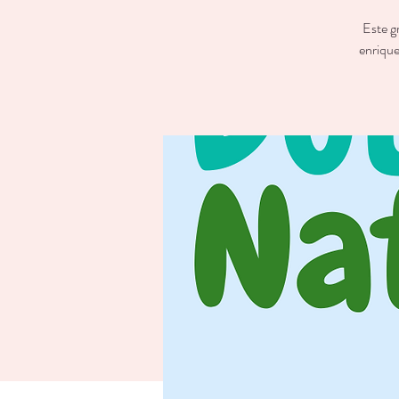
Este g
enrique