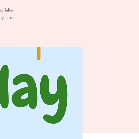
oriales
y listos