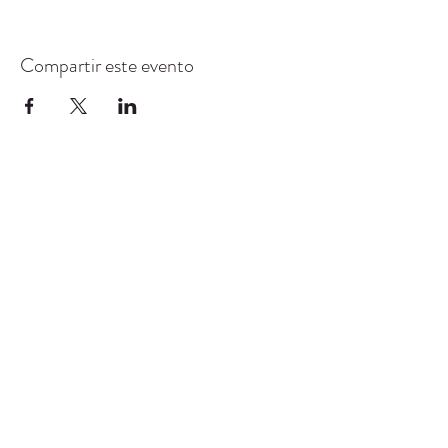
Compartir este evento
CENTRO DE RECURSOS
COMUNITARIOS DE
STANWOOD-CAMANO
info@crc-sc.org
360-629-5257
9612 Calle 271 NW, Stanwood, WA 98292