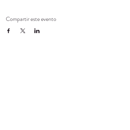
Compartir este evento
CENTRO DE RECURSOS
COMUNITARIOS DE
STANWOOD-CAMANO
info@crc-sc.org
360-629-5257
9612 Calle 271 NW, Stanwood, WA 98292