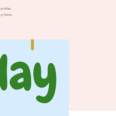
oriales
y listos