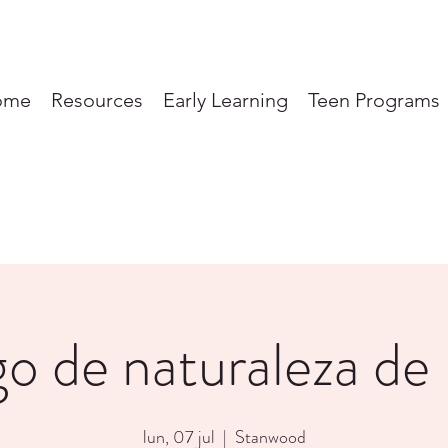
ome
Resources
Early Learning
Teen Programs
go de naturaleza de
lun, 07 jul
  |  
Stanwood