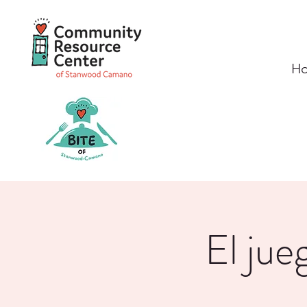
H
El jue