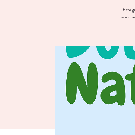
Este g
enrique