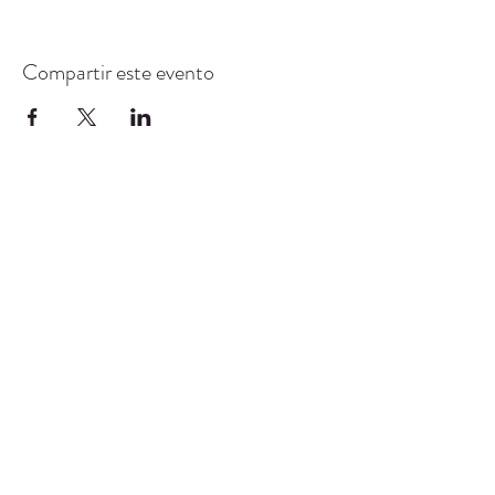
Compartir este evento
CENTRO DE RECURSOS
COMUNITARIOS DE
STANWOOD-CAMANO
info@crc-sc.org
360-629-5257
9612 Calle 271 NW, Stanwood, WA 98292