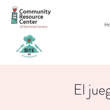
H
El jue