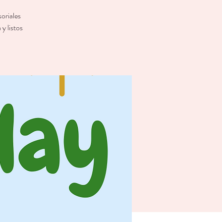
oriales
y listos