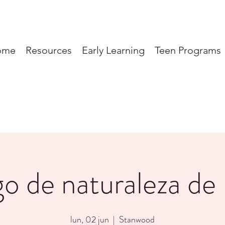
ome
Resources
Early Learning
Teen Programs
go de naturaleza de
lun, 02 jun
  |  
Stanwood