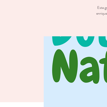
Este g
enrique